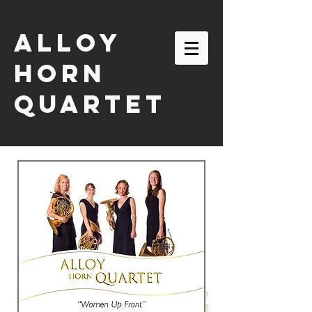
ALLOY
HORN
QUARTET
email:
alloyhornquartet@gmail.com
| tel:
630-863-2116